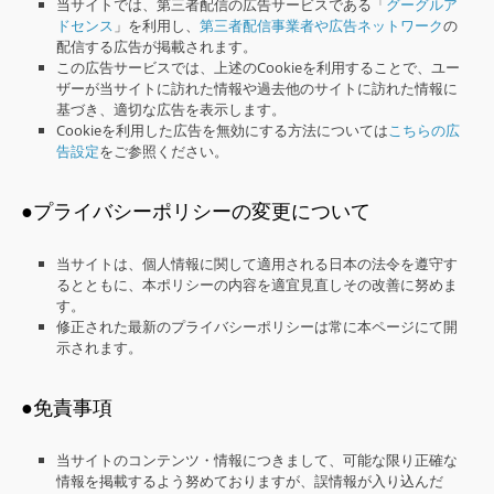
当サイトでは、第三者配信の広告サービスである「
グーグルア
ドセンス
」を利用し、
第三者配信事業者や広告ネットワーク
の
配信する広告が掲載されます。
この広告サービスでは、上述のCookieを利用することで、ユー
ザーが当サイトに訪れた情報や過去他のサイトに訪れた情報に
基づき、適切な広告を表示します。
Cookieを利用した広告を無効にする方法については
こちらの広
告設定
をご参照ください。
●プライバシーポリシーの変更について
当サイトは、個人情報に関して適用される日本の法令を遵守す
るとともに、本ポリシーの内容を適宜見直しその改善に努めま
す。
修正された最新のプライバシーポリシーは常に本ページにて開
示されます。
●免責事項
当サイトのコンテンツ・情報につきまして、可能な限り正確な
情報を掲載するよう努めておりますが、誤情報が入り込んだ