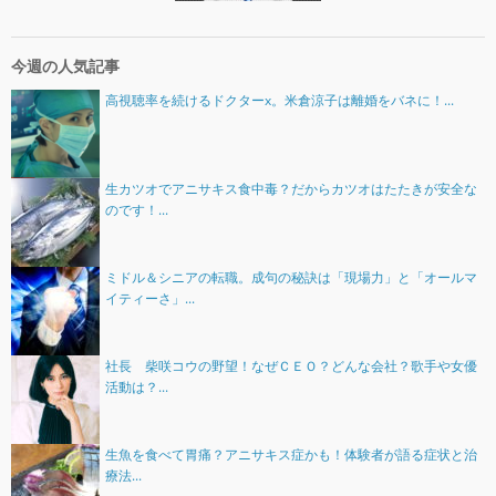
今週の人気記事
高視聴率を続けるドクターx。米倉涼子は離婚をバネに！...
生カツオでアニサキス食中毒？だからカツオはたたきが安全な
のです！...
ミドル＆シニアの転職。成句の秘訣は「現場力」と「オールマ
イティーさ」...
社長 柴咲コウの野望！なぜＣＥＯ？どんな会社？歌手や女優
活動は？...
生魚を食べて胃痛？アニサキス症かも！体験者が語る症状と治
療法...