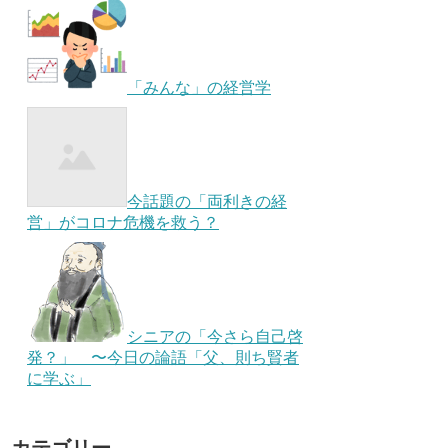
「みんな」の経営学
今話題の「両利きの経
営」がコロナ危機を救う？
シニアの「今さら自己啓
発？」 〜今日の論語「父、則ち賢者
に学ぶ」
カテゴリー