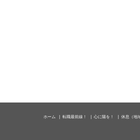
ホーム
転職最前線！
心に陽を！
休息（地