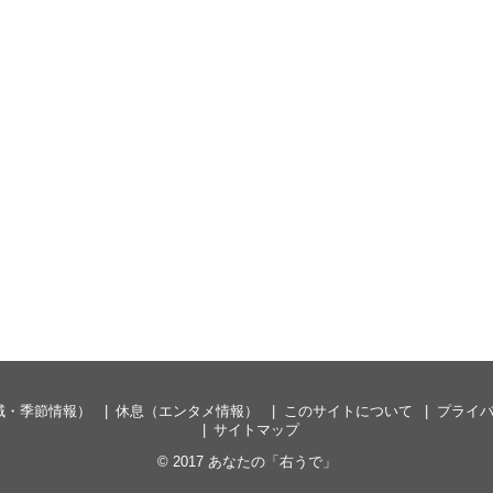
域・季節情報）
休息（エンタメ情報）
このサイトについて
プライ
サイトマップ
© 2017
あなたの「右うで」