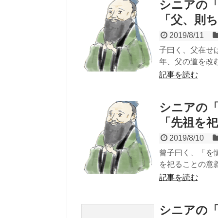
シニアの
「父、則
2019/8/11
子曰く、父在せ
年、父の道を改む
記事を読む
シニアの
「先祖を
2019/8/10
曾子曰く、「を
を祀ることの意義
記事を読む
シニアの「