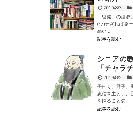
2019/8/3
「啓発」の語源
(ひ)せざれば
高い...
記事を読む
シニアの
「チャラ
2019/8/2
子曰く、君子、
忠信を主とし、
を憚ること勿...
記事を読む