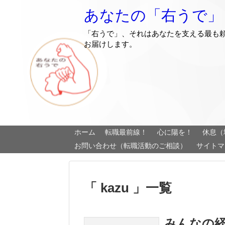
あなたの「右うで」
「右うで」、それはあなたを支える最も
お届けします。
ホーム
転職最前線！
心に陽を！
休息（
お問い合わせ（転職活動のご相談）
サイトマ
「 kazu 」一覧
みんなの