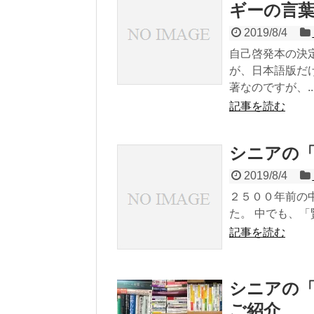
ギーの言
2019/8/4
自己啓発本の決
が、日本語版だ
著なのですが、..
記事を読む
シニアの
2019/8/4
２５００年前の
た。 中でも、「
記事を読む
シニアの
ご紹介