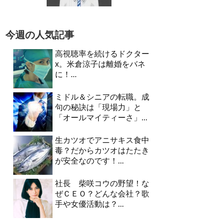
今週の人気記事
高視聴率を続けるドクター
x。米倉涼子は離婚をバネ
に！...
ミドル＆シニアの転職。成
句の秘訣は「現場力」と
「オールマイティーさ」...
生カツオでアニサキス食中
毒？だからカツオはたたき
が安全なのです！...
社長 柴咲コウの野望！な
ぜＣＥＯ？どんな会社？歌
手や女優活動は？...