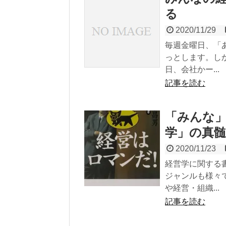
る
2020/11/29
毎週金曜日、「
っとします。し
日、会社かー...
記事を読む
「みんな
学」の真髄
2020/11/23
経営学に関する
ジャンルも様々
や経営・組織...
記事を読む