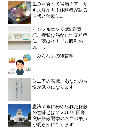
生魚を食べて胃痛？アニサ
キス症かも！体験者が語る
症状と治療法...
インフルエンザb型闘病
記。症状は熱なしで花粉症
似、薬はイナビル吸引の
み！...
「みんな」の経営学
シニアの転職。あなたの習
慣が武器になります！...
憲法７条に秘められた解散
の意味とは？ 2017年国難
突破解散選挙の本当の争点
が明らかになります！...