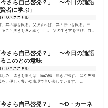
「今さら自己啓発？」 〜今日の論語
ち賢者に学ぶ」
ビジネススキル
ば、其の志を観る。父没すれば、其の行いを観る。三
ること無きを孝と謂う可し。 父の生き方を学び、自...
「今さら自己啓発？」 〜今日の論語
祀るこのとの意味」
ビジネススキル
慎しみ、遠きを追えば、民の徳、厚きに帰す。 親や先祖
を、優しく豊かな表現で言い表しています。 ...
今さら自己啓発？」 〜D・カーネ