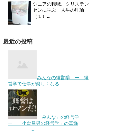
シニアの転職。クリステン
センに学ぶ「人生の理論」
（１）...
最近の投稿
みんなの経営学 ー 経
営学で仕事が楽しくなる
「みんな」の経営学
ー 「小倉昌男の経営学」の真髄