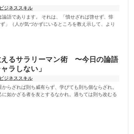
ビジネススキル
は論語であります。 それは、「憤せざれば啓せず、悱
発せず」（人が気づかずにいるところを教え示して、より
教えるサラリーマン術 〜今日の論語
チャラしない」
ビジネススキル
重からざれば則ち威有らず、学びても則ち個ならざれ。
己に如かざる者を友とするなかれ。過ちては則ち改むる