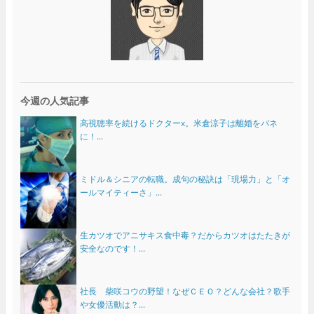
今週の人気記事
高視聴率を続けるドクターx。米倉涼子は離婚をバネ
に！...
ミドル＆シニアの転職。成句の秘訣は「現場力」と「オ
ールマイティーさ」...
生カツオでアニサキス食中毒？だからカツオはたたきが
安全なのです！...
社長 柴咲コウの野望！なぜＣＥＯ？どんな会社？歌手
や女優活動は？...