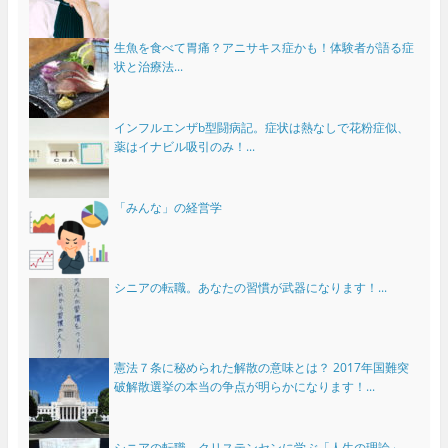
生魚を食べて胃痛？アニサキス症かも！体験者が語る症
状と治療法...
インフルエンザb型闘病記。症状は熱なしで花粉症似、
薬はイナビル吸引のみ！...
「みんな」の経営学
シニアの転職。あなたの習慣が武器になります！...
憲法７条に秘められた解散の意味とは？ 2017年国難突
破解散選挙の本当の争点が明らかになります！...
シニアの転職。クリステンセンに学ぶ「人生の理論」