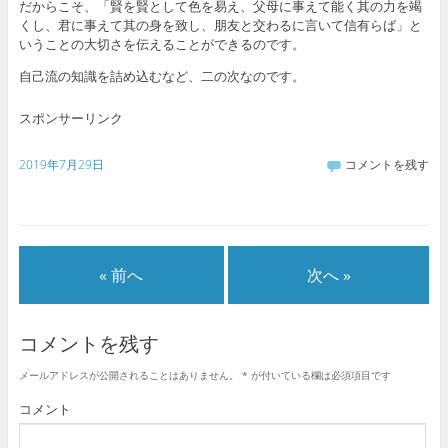
だからこそ、「賢を賢として色を易え、父母に事えて能く其の力を竭
くし、君に事えて其の身を致し、朋友と交わるに言いて信有らば」と
いうことの大切さを伝えることができるのです。
自己流の知識を詰め込むなど、二の次なのです。
スポンサーリンク
2019年7月29日
コメントを残す
« 前へ
次へ »
コメントを残す
メールアドレスが公開されることはありません。
*
が付いている欄は必須項目です
コメント