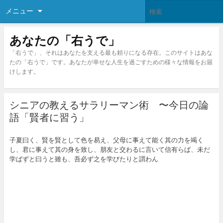
メニュー
あなたの「右うで」
「右うで」、それはあなたを支える最も頼りになる存在。このサイトはあな
たの「右うで」です。あなたが幸せな人生を過ごすための様々な情報をお届
けします。
シニアの教えるサラリーマン術 〜今日の論
語「賢者に習う」
子夏曰く、賢を賢として色を易え、父母に事えて能く其の力を竭く
し、君に事えて其の身を致し、朋友と交わるに言いて信有らば、未だ
学ばずと曰うと雖も、吾必ず之を学びたりと謂わん