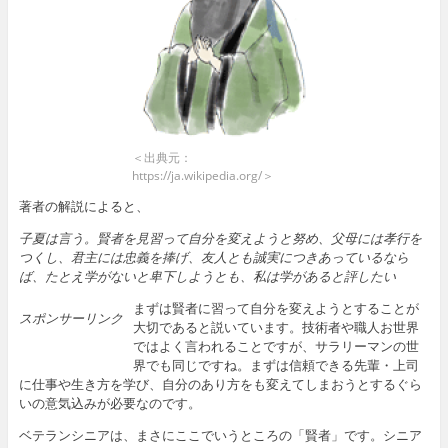
＜出典元：
https://ja.wikipedia.org/＞
著者の解説によると、
子夏は言う。賢者を見習って自分を変えようと努め、父母には孝行を
つくし、君主には忠義を捧げ、友人とも誠実につきあっているなら
ば、たとえ学がないと卑下しようとも、私は学があると評したい
まずは賢者に習って自分を変えようとすることが
スポンサーリンク
大切であると説いています。技術者や職人お世界
ではよく言われることですが、サラリーマンの世
界でも同じですね。まずは信頼できる先輩・上司
に仕事や生き方を学び、自分のあり方をも変えてしまおうとするぐら
いの意気込みが必要なのです。
ベテランシニアは、まさにここでいうところの「賢者」です。シニア