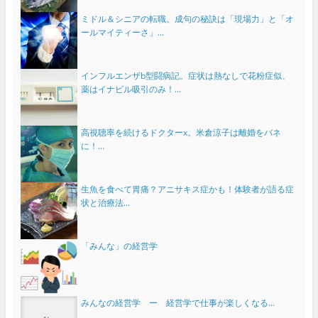
ミドル＆シニアの転職。成句の秘訣は「現場力」と「オ
ールマイティーさ」...
インフルエンザb型闘病記。症状は熱なしで花粉症似、
薬はイナビル吸引のみ！...
高視聴率を続けるドクターx。米倉涼子は離婚をバネ
に！...
生魚を食べて胃痛？アニサキス症かも！体験者が語る症
状と治療法...
「みんな」の経営学
みんなの経営学 ー 経営学で仕事が楽しくなる...