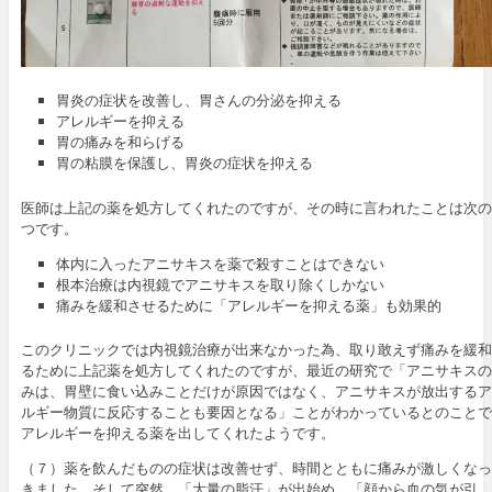
胃炎の症状を改善し、胃さんの分泌を抑える
アレルギーを抑える
胃の痛みを和らげる
胃の粘膜を保護し、胃炎の症状を抑える
医師は上記の薬を処方してくれたのですが、その時に言われたことは次の
つです。
体内に入ったアニサキスを薬で殺すことはできない
根本治療は内視鏡でアニサキスを取り除くしかない
痛みを緩和させるために「アレルギーを抑える薬」も効果的
このクリニックでは内視鏡治療が出来なかった為、取り敢えず痛みを緩和
るために上記薬を処方してくれたのですが、最近の研究で「アニサキスの
みは、胃壁に食い込みことだけが原因ではなく、アニサキスが放出するア
ルギー物質に反応することも要因となる」ことがわかっているとのことで
アレルギーを抑える薬を出してくれたようです。
（７）薬を飲んだものの症状は改善せず、時間とともに痛みが激しくなっ
きました。そして突然、「大量の脂汗」が出始め、「顔から血の気が引