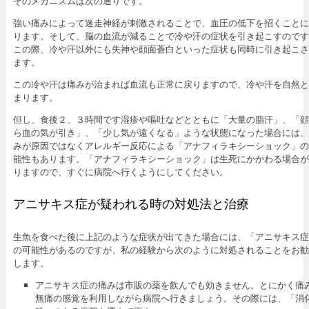
そのメカニズムは次の通りです。
強い痛みによって迷走神経が刺激されることで、血圧の低下を招くことに
ります。そして、脳の血流が減ることで冷や汗の症状を引き起こすのです
この際、冷や汗以外にも失神や顔面蒼白といった症状も同時に引き起こさ
ます。
この冷や汗は痛みが治まれば血流も正常に戻りますので、冷や汗を自然と
まります。
但し、食後２、３時間です湿疹や嘔吐などとともに「大量の脂汗」、「顔
ら血の気が引き」、「少し気が遠くなる」ような状態になった場合には、
みが原因ではなくアレルギー反応による「アナフィラキシーショック」の
能性もあります。「アナフィラキシーショック」は生死にかかわる場合が
りますので、すぐに病院へ行くようにしてください。
アニサキス症が疑われる時の対処法と治療
生魚を食べた後に上記のような症状が出てきた場合には、「アニサキス症
の可能性があるのですが、私の経験から次のように対処されることをお勧
します。
アニサキス症の痛みは市販の薬を飲んでも効きません。とにかく痛
無痛の感覚を利用しながら病院へ行きましょう。その際には、「消