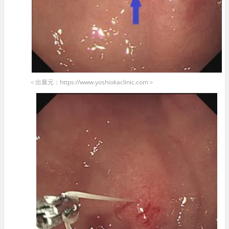
＜出展元：https://www.yoshiokaclinic.com＞