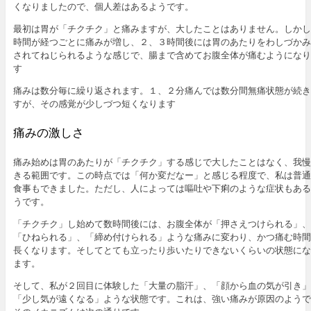
くなりましたので、個人差はあるようです。
最初は胃が「チクチク」と痛みますが、大したことはありません。しかし
時間が経つごとに痛みが増し、２、３時間後には胃のあたりをわしづかみ
されてねじられるような感じで、腸まで含めてお腹全体が痛むようになり
す
痛みは数分毎に繰り返されます。１、２分痛んでは数分間無痛状態が続き
すが、その感覚が少しづつ短くなります
痛みの激しさ
痛み始めは胃のあたりが「チクチク」する感じで大したことはなく、我慢
きる範囲です。この時点では「何か変だなー」と感じる程度で、私は普通
食事もできました。ただし、人によっては嘔吐や下痢のような症状もある
うです。
「チクチク」し始めて数時間後には、お腹全体が「押さえつけられる」、
「ひねられる」、「締め付けられる」ような痛みに変わり、かつ痛む時間
長くなります。そしてとても立ったり歩いたりできないくらいの状態にな
ます。
そして、私が２回目に体験した「大量の脂汗」、「顔から血の気が引き」
「少し気が遠くなる」ような状態です。これは、強い痛みが原因のようで