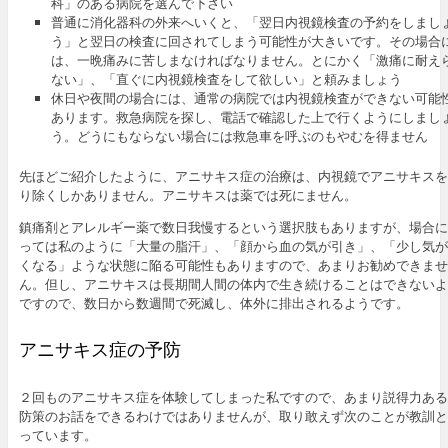
科」のある病院を選んで下さい
普通に消化器科の外来へいくと、「翌日内視鏡検査の予約をしまし
う」と翌日の検査に回されてしまう可能性が大きいです。その場合
は、一晩痛みに苦しまなければなりません。とにかく「激痛に耐え
ない」、「直ぐに内視鏡検査をして欲しい」と頼みましょう
休日や夜間の場合には、通常の病院では内視鏡検査ができない可能
あります。救急病院を探し、電話で確認した上で行くようにしまし
う。どうにもならない場合には救急車を呼ぶのもやむを得ません
先ほどご紹介したように、アニサキス症の治療は、内視鏡でアニサキスを
り除くしかありません。アニサキスは薬では死にません。
鎮痛剤とアレルギー薬で数日我慢するという選択肢もありますが、場合に
っては私のように「大量の脂汗」、「顔から血の気が引き」、「少し気が
くなる」ような状態に陥る可能性もありますので、あまりお勧めできませ
ん。但し、アニサキスは長期間人間の体内で生き続けることはできないよ
ですので、数日から数週間で死滅し、体外に排出されるようです。
アニサキス症の予防
２回ものアニサキス症を体験してしまった私ですので、あまり説得力ある
防策のお話をできるわけではありませんが、取り敢えず次のことが教訓と
っています。