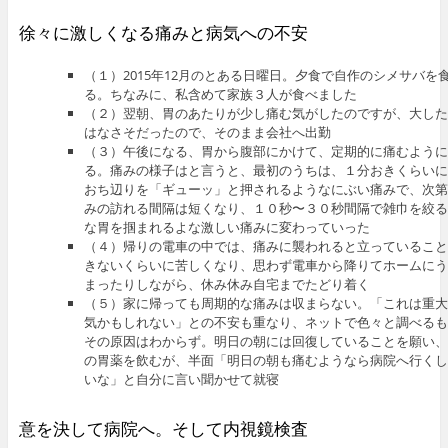
徐々に激しくなる痛みと病気への不安
（１）2015年12月のとある日曜日。夕食で自作のシメサバを
る。ちなみに、私含めて家族３人が食べました
（２）翌朝、胃のあたりが少し痛む気がしたのですが、大した
はなさそだったので、そのまま会社へ出勤
（３）午後になる、胃から腹部にかけて、定期的に痛むように
る。痛みの様子はと言うと、最初のうちは、１分おきくらいに
おち辺りを「ギューッ」と押されるようなにぶい痛みで、次第
みの訪れる間隔は短くなり、１０秒〜３０秒間隔で雑巾を絞る
な胃を掴まれるよな激しい痛みに変わっていった
（４）帰りの電車の中では、痛みに襲われると立っていること
きないくらいに苦しくなり、思わず電車から降りてホームにう
まったりしながら、休み休み自宅までたどり着く
（５）家に帰っても周期的な痛みは収まらない。「これは重大
気かもしれない」との不安も重なり、ネットで色々と調べるも
その原因はわからず。明日の朝には回復していることを願い、
の胃薬を飲むが、半面「明日の朝も痛むようなら病院へ行くし
いな」と自分に言い聞かせて就寝
意を決して病院へ。そして内視鏡検査