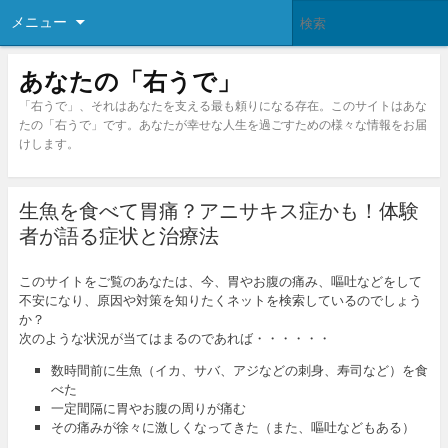
メニュー
あなたの「右うで」
「右うで」、それはあなたを支える最も頼りになる存在。このサイトはあな
たの「右うで」です。あなたが幸せな人生を過ごすための様々な情報をお届
けします。
生魚を食べて胃痛？アニサキス症かも！体験
者が語る症状と治療法
このサイトをご覧のあなたは、今、胃やお腹の痛み、嘔吐などをして
不安になり、原因や対策を知りたくネットを検索しているのでしょう
か？
次のような状況が当てはまるのであれば・・・・・・
数時間前に生魚（イカ、サバ、アジなどの刺身、寿司など）を食
べた
一定間隔に胃やお腹の周りが痛む
その痛みが徐々に激しくなってきた（また、嘔吐などもある）