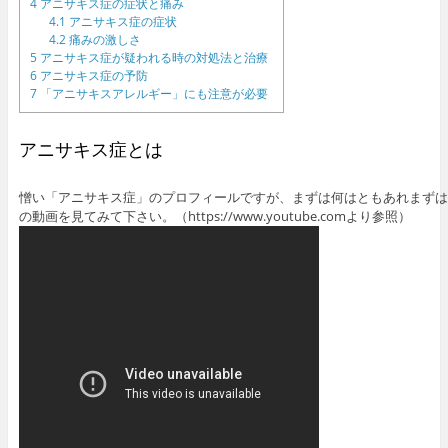
4
アニサキス症の症状と痛み
4.1
アニサキス症の症状
4.2
痛みの激しさ
5
アニサキス症が疑われる時の対処法と治療
6
アニサキス症の予防
7
「アニサキスアレルギー」にも注意が必要
アニサキス症とは
憎い「アニサキス症」のプロフィールですが、まずは何はともあれまずは
の動画を見てみて下さい。（https://www.youtube.comより参照）