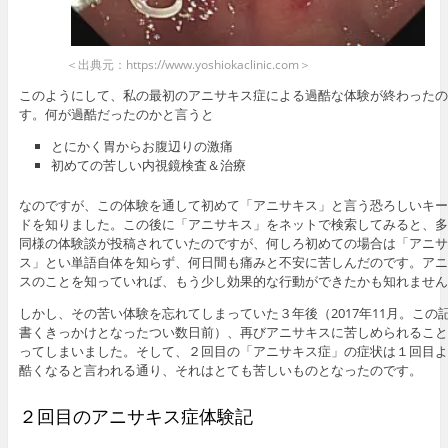
＜出典元：https://www.yoshiokaclinic.com＞
このようにして、私の最初のアニサキス症による過酷な体験が終わったの
す。何が過酷だったのかと言うと
とにかく胃からお腹辺りの激痛
初めての苦しい内視鏡検査＆治療
なのですが、この体験を通して初めて「アニサキス」と言う恐ろしいキー
ドを知りました。この後に「アニサキス」をネットで検索してみると、多
同様の体験談が投稿されていたのですが、何しろ初めての場合は「アニサ
ス」とい単語自体を知らず、何日間も痛みと不安に苦しんだのです。アニ
スのことを知っていれば、もう少し効果的な行動ができたかも知れません
しかし、その苦い体験を忘れてしまっていた３年後（2017年11月。この
書くきっかけとなったつい数日前）、再びアニサキスに苦しめられること
ってしまいました。そして、２回目の「アニサキス症」の症状は１回目よ
酷くなると言われる通り、それはとても苦しいものとなったのです。
２回目のアニサキス症体験記