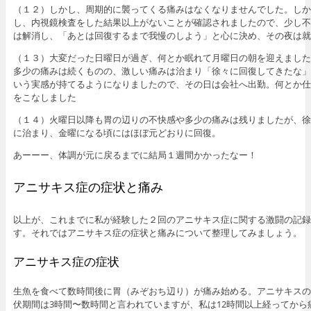
（１２）しかし、周期的に襲ってくる痛みはなくなりませんでした。しか
し、内視鏡検査をした結果以上がないことが確認されましたので、少し不
は解消し、「あとは回復するまで我慢のしよう」と心に決め、その夜は就
（１３）大変だった日曜日が過ぎ、何とか眠れて月曜日の朝を迎えました
多少の痛みは続くものの、激しい痛みは治まり「徐々に回復してきたな」
いう実感が持てるようになりましたので、その日は会社へ出勤。何とか仕
をこなしました
（１４）火曜日以降も胃の辺りの不快感や多少の痛みは残りましたが、徐
に治まり、金曜になる頃にはほぼ元どおりに回復。
あーーー、体調が元に戻るまでに結局１週間かかったなー！
アニサキス症の症状と痛み
以上が、これまでに私が経験した２回のアニサキス症に関する激闘の記録
す。それではアニサキス症の症状と痛みについて整理してみましょう。
アニサキス症の症状
生魚を食べて数時間後に胃（みぞおち辺り）が痛み始める。アニサキスの
伏期間は3時間〜数時間と言われていますが、私は12時間以上経ってから