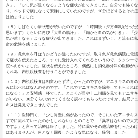
き」、「少し気が遠くなる」ような症状が出てきました。自分でも怖くな
り、ベッドで横になって安静にしていたのですが、10分ほどするとその
は治まりました
（８）しばらく小康状態が続いたのですが、１時間後（夕方4時頃だった
思います）くらいに再び「大量の脂汗」、「顔から血の気が引き」、「少
気が遠くなる」ような症状が出てきました。これはまずい！、と流石に私
命の危険を感じました
（９）救急車を呼ぼうかどうか迷ったのですが、取り急ぎ救急病院に電話
て症状を伝えたところ、すぐに受け入れてくれるというので、タクシーで
院へ向かいました。症状を伝えたところ、偶然にも消化器外科の医師がい
くれ為、内視鏡検査を行うことができました
（１０）内視鏡検査は相変わらず苦しかったのですが、アニサキスの胃の
みに比べればなんのそのです。「これでアニサキスを除去してもらえれば
になる！」と安堵感一杯でした。ところが胃や十二指腸を見てもアニサキ
がいない。30分くらいかけてくまなく調べてもらったのですが、結局ア
キスは発見できませんでした
（１１）医師曰く、「少し胃壁に傷があったので、そこにいたアニサキス
すでに流れていったのかもしれない」とのことで、「異常はないので大丈
ですよ」と言って治療は終了しました。特に薬やその他治療を行ったわけ
はありませんが、何となく回復したような気になり、帰宅しました