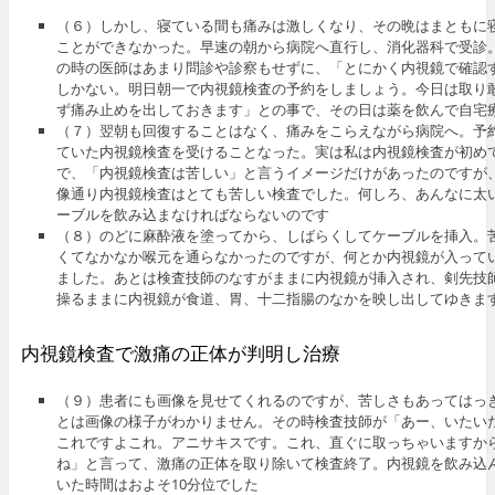
（６）しかし、寝ている間も痛みは激しくなり、その晩はまともに
ことができなかった。早速の朝から病院へ直行し、消化器科で受診
の時の医師はあまり問診や診察もせずに、「とにかく内視鏡で確認
しかない。明日朝一で内視鏡検査の予約をしましょう。今日は取り
ず痛み止めを出しておきます」との事で、その日は薬を飲んで自宅
（７）翌朝も回復することはなく、痛みをこらえながら病院へ。予
ていた内視鏡検査を受けることなった。実は私は内視鏡検査が初め
で、「内視鏡検査は苦しい」と言うイメージだけがあったのですが
像通り内視鏡検査はとても苦しい検査でした。何しろ、あんなに太
ーブルを飲み込まなければならないのです
（８）のどに麻酔液を塗ってから、しばらくしてケーブルを挿入。
くてなかなか喉元を通らなかったのですが、何とか内視鏡が入って
ました。あとは検査技師のなすがままに内視鏡が挿入され、剣先技
操るままに内視鏡が食道、胃、十二指腸のなかを映し出してゆきま
内視鏡検査で激痛の正体が判明し治療
（９）患者にも画像を見せてくれるのですが、苦しさもあってはっ
とは画像の様子がわかりません。その時検査技師が「あー、いたい
これですよこれ。アニサキスです。これ、直ぐに取っちゃいますか
ね」と言って、激痛の正体を取り除いて検査終了。内視鏡を飲み込
いた時間はおよそ10分位でした