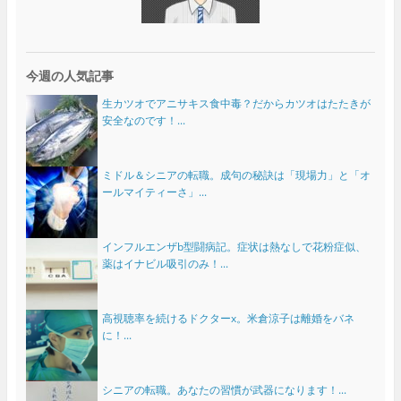
今週の人気記事
生カツオでアニサキス食中毒？だからカツオはたたきが
安全なのです！...
ミドル＆シニアの転職。成句の秘訣は「現場力」と「オ
ールマイティーさ」...
インフルエンザb型闘病記。症状は熱なしで花粉症似、
薬はイナビル吸引のみ！...
高視聴率を続けるドクターx。米倉涼子は離婚をバネ
に！...
シニアの転職。あなたの習慣が武器になります！...