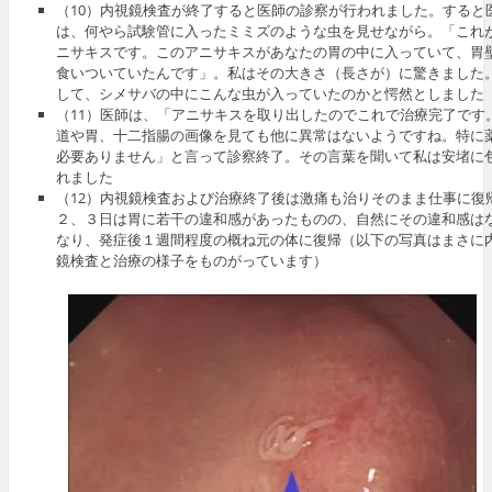
（10）内視鏡検査が終了すると医師の診察が行われました。すると
は、何やら試験管に入ったミミズのような虫を見せながら。「これ
ニサキスです。このアニサキスがあなたの胃の中に入っていて、胃
食いついていたんです」。私はその大きさ（長さが）に驚きました
して、シメサバの中にこんな虫が入っていたのかと愕然としました
（11）医師は、「アニサキスを取り出したのでこれで治療完了です
道や胃、十二指腸の画像を見ても他に異常はないようですね。特に
必要ありません」と言って診察終了。その言葉を聞いて私は安堵に
れました
（12）内視鏡検査および治療終了後は激痛も治りそのまま仕事に復
２、３日は胃に若干の違和感があったものの、自然にその違和感は
なり、発症後１週間程度の概ね元の体に復帰（以下の写真はまさに
鏡検査と治療の様子をものがっています）