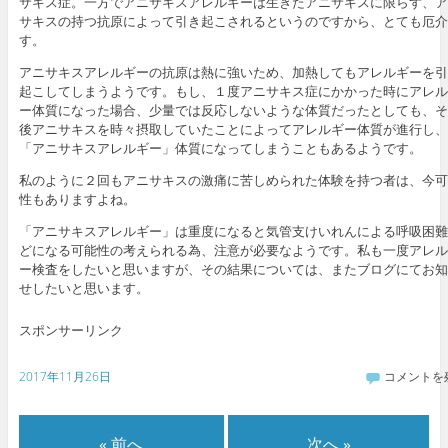
サキス症。一方でアニサキスアレルギーは生きたアニサキスに限らず、ア
サキスの持つ抗原によって引き起こされるというのですから、とても厄介
す。
アニサキスアレルギーの抗原は熱に強いため、加熱してもアレルギーを引
起こしてしまうようです。もし、１度アニサキス症にかかった時にアレル
ー体質になった場合、少量では反応しないような体質だったとしても、そ
後アニサキスを時々摂取していたことによってアレルギー体質が進行し、
「アニサキスアレルギー」体質になってしまうこともあるようです。
私のように２回もアニサキスの激痛に苦しめられた体験を持つ者は、今可
性もありますよね。
「アニサキスアレルギー」は重度になると気管支けいれんによる呼吸困難
どになる可能性の考えられる為、注意が必要なようです。私も一度アレル
ー検査をしたいと思いますが、その結果については、またブログにてお知
せしたいと思います。
スポンサーリンク
2017年11月26日
コメントを
« 前へ
次へ »