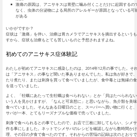
激痛の原因は、アニサキスは胃壁に噛み付くことだけに起因するの
なく、虫体の分泌物による局所のアレルギーが原因となっている可
がある
いかがですか？
症状は「激痛」を伴い、治療は胃カメラでアニサキスを摘出するというも
すから、症状も治療もとても苦しいものと予想されますよね。
初めてのアニサキス症体験記
わたしが初めてアニサキスに感染したのは、2014年12月の事でした。そ
は「アニサキス」の事など聞いた事ありませんでした。私は魚が好きで、
たり煮たり、または刺身を買って食べていましたが、食中毒とは無縁の食
を送っていました。
よく、「牡蠣にあたって生牡蠣は食べられない」とか「貝はたべられない
いう人を見かけますが、「なんと可哀想に」と思いながら、魚介類を美味
食べていました。そんなある日曜日のこと、スーパーへ買い物に行くと、
サバが一本、とてもリーズナブルな価格で売っていました。
刺身で食べられるとの事でしたので、お店で三枚に卸してもらい、シメサ
作る事にしました。ネットでシメサバのレシピを確認しながら数時間かけ
理、その日の夕食で食べたのです。それからの苦悩の記録は次のとおりで