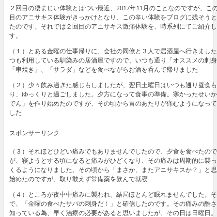
２回目の凄まじい体験とはつい最近、2017年11月のことなのですが、こ
目のアニサキス体験がきっかけとなり、この辛い体験をブログに残そうと
たのです。それでは２回目のアニサキス激痛体験を、時系列にてご紹介し
す。
（１）とある金曜の仕事帰りに、会社の同僚と３人で居酒屋へ行きました
つも利用している馴染みの居酒屋ですので、いつも通り「オススメの刺身
「串焼き」、「サラダ」などを食べながらお酒を呑んで帰りました
（２）少々飲み過ぎた感じもしましたが、翌日土曜日はいつも通り昼食も
り、ゆっくりと過ごしました。夕方になって食事の準備。寒かったせいか
でん」を作り始めたのですが、その頃から胃のあたりが痛むようになって
した
スポンサーリンク
（３）それほどひどい痛みでもありませんでしたので、夕食を食べたので
が、寝ようとする頃になると痛みがひどくなり、その痛みは周期的に襲っ
くるようになりました。その頃から「まさか、またアニサキスか？」と思
始めたのですが、取り敢えず常備薬を飲んで就寝
（４）ところが夜中中痛みに襲われ、結局ほとんど眠れませんでした。そ
で、「金曜の食べたサバの刺身だ！」と確信したのです。その痛みの酷さ
知っている為、早く治療の必要があると思いましたが、その日は日曜日。