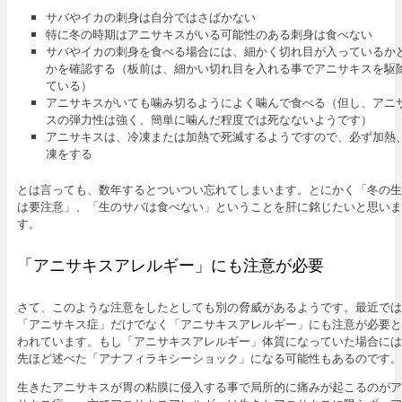
サバやイカの刺身は自分ではさばかない
特に冬の時期はアニサキスがいる可能性のある刺身は食べない
サバやイカの刺身を食べる場合には、細かく切れ目が入っているか
かを確認する（板前は、細かい切れ目を入れる事でアニサキスを駆
ている）
アニサキスがいても噛み切るようによく噛んで食べる（但し、アニ
スの弾力性は強く、簡単に噛んだ程度では死なないようです）
アニサキスは、冷凍または加熱で死滅するようですので、必ず加熱
凍をする
とは言っても、数年するとついつい忘れてしまいます。とにかく「冬の生
は要注意」、「生のサバは食べない」ということを肝に銘じたいと思いま
す。
「アニサキスアレルギー」にも注意が必要
さて、このような注意をしたとしても別の脅威があるようです。最近では
「アニサキス症」だけでなく「アニサキスアレルギー」にも注意が必要と
われています。もし「アニサキスアレルギー」体質になっていた場合には
先ほど述べた「アナフィラキシーショック」になる可能性もあるのです。
生きたアニサキスが胃の粘膜に侵入する事で局所的に痛みが起こるのがア