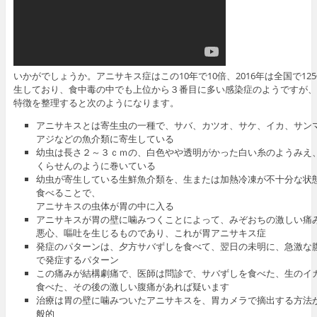
いかがでしょうか。アニサキス症はこの10年で10倍、2016年は全国で12
生しており、食中毒の中でも上位から３番目に多い感染症のようですが、
特徴を整理すると次のようになります。
アニサキスとは寄生虫の一種で、サバ、カツオ、サケ、イカ、サン
アジなどの魚介類に寄生している
幼虫は長さ２～３ｃｍの、白色やや透明がかった白い糸のようみえ
くらせんのように巻いている
幼虫が寄生している生鮮魚介類を、生または加熱冷凍が不十分な状
食べることで、
アニサキスの虫体が胃の中に入る
アニサキスが胃の壁に噛みつくことによって、みぞおちの激しい痛
悪心、嘔吐を生じるものであり、これが胃アニサキス症
発症のパターンは、夕方サバずしを食べて、翌日の未明に、急激な
で発症するパターン
この痛みが結構劇痛で、医師は問診で、サバずしを食べた、生のイ
食べた、その後の激しい腹痛があれば疑います
治療は胃の壁に噛みついたアニサキスを、胃カメラで摘出する方法
般的