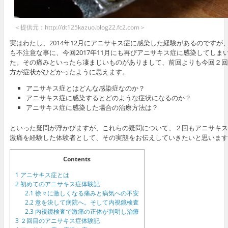
＜提供元：http://dt125kazuo.blog22.fc2.com＞
実はわたし、2014年12月にアニサキス症に感染した経験があるのですが
も不注意な事に、今回2017年11月にも再びアニサキス症に感染してしま
た。その痛みといったら凄まじいものがありまして、前回よりも今回２回
方が症状がひどかったように思えます。
アニサキス症とはどんな感染症なのか？
アニサキス症に感染するとどのような症状になるのか？
アニサキス症に感染した場合の治療方法は？
といった疑問が浮かびますが、これらの疑問について、２回もアニサキス
激痛を経験した体験者として、その実態をお伝えしていきたいと思います
Contents
1
アニサキス症とは
2
初めてのアニサキス症体験記
2.1
徐々に激しくなる痛みと病気への不安
2.2
意を決して病院へ。そして内視鏡検査
2.3
内視鏡検査で激痛の正体が判明し治療
3
２回目のアニサキス症体験記