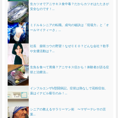
生カツオでアニサキス食中毒？だからカツオはたたきが
安全なのです！...
ミドル＆シニアの転職。成句の秘訣は「現場力」と「オ
ールマイティーさ」...
社長 柴咲コウの野望！なぜＣＥＯ？どんな会社？歌手
や女優活動は？...
生魚を食べて胃痛？アニサキス症かも！体験者が語る症
状と治療法...
インフルエンザb型闘病記。症状は熱なしで花粉症似、
薬はイナビル吸引のみ！...
シニアの教えるサラリーマン術 〜マザーテレサの言
葉...