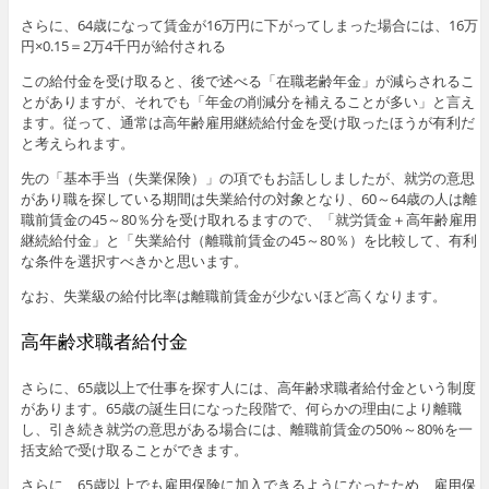
さらに、64歳になって賃金が16万円に下がってしまった場合には、16万
円×0.15＝2万4千円が給付される
この給付金を受け取ると、後で述べる「在職老齢年金」が減らされるこ
とがありますが、それでも「年金の削減分を補えることが多い」と言え
ます。従って、通常は高年齢雇用継続給付金を受け取ったほうが有利だ
と考えられます。
先の「基本手当（失業保険）」の項でもお話ししましたが、就労の意思
があり職を探している期間は失業給付の対象となり、60～64歳の人は離
職前賃金の45～80％分を受け取れるますので、「就労賃金＋高年齢雇用
継続給付金」と「失業給付（離職前賃金の45～80％）を比較して、有利
な条件を選択すべきかと思います。
なお、失業級の給付比率は離職前賃金が少ないほど高くなります。
高年齢求職者給付金
さらに、65歳以上で仕事を探す人には、高年齢求職者給付金という制度
があります。65歳の誕生日になった段階で、何らかの理由により離職
し、引き続き就労の意思がある場合には、離職前賃金の50%～80%を一
括支給で受け取ることができます。
さらに、65歳以上でも雇用保険に加入できるようになったため、雇用保