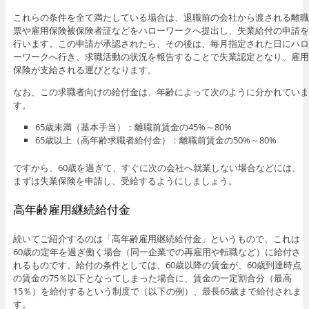
これらの条件を全て満たしている場合は、退職前の会社から渡される離職
票や雇用保険被保険者証などをハローワークへ提出し、失業給付の申請を
行います。この申請が承認されたら、その後は、毎月指定された日にハロ
ーワークへ行き、求職活動の状況を報告することで失業認定となり、雇用
保険が支給される運びとなります。
なお、この求職者向けの給付金は、年齢によって次のように分かれていま
す。
65歳未満（基本手当）：離職前賃金の45%～80%
65歳以上（高年齢求職者給付金）：離職前賃金の50%～80%
ですから、60歳を過ぎて、すぐに次の会社へ就業しない場合などには、
まずは失業保険を申請し、受給するようにしましょう。
高年齢雇用継続給付金
続いてご紹介するのは「高年齢雇用継続給付金」というもので、これは
60歳の定年を過ぎ働く場合（同一企業での再雇用や転職など）に給付さ
れるものです。給付の条件としては、60歳以降の賃金が、60歳到達時点
の賃金の75％以下となってしまった場合に、賃金の一定割合分（最高
15％）を給付するという制度で（以下の例）、最長65歳まで給付されま
す。