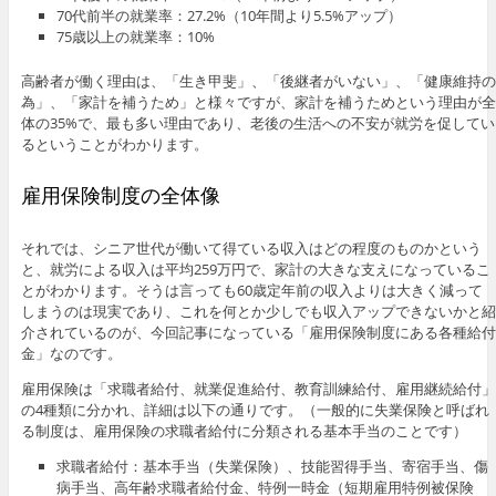
70代前半の就業率：27.2%（10年間より5.5%アップ）
75歳以上の就業率：10%
高齢者が働く理由は、「生き甲斐」、「後継者がいない」、「健康維持の
為」、「家計を補うため」と様々ですが、家計を補うためという理由が全
体の35%で、最も多い理由であり、老後の生活への不安が就労を促してい
るということがわかります。
雇用保険制度の全体像
それでは、シニア世代が働いて得ている収入はどの程度のものかという
と、就労による収入は平均259万円で、家計の大きな支えになっているこ
とがわかります。そうは言っても60歳定年前の収入よりは大きく減って
しまうのは現実であり、これを何とか少しでも収入アップできないかと紹
介されているのが、今回記事になっている「雇用保険制度にある各種給付
金」なのです。
雇用保険は「求職者給付、就業促進給付、教育訓練給付、雇用継続給付」
の4種類に分かれ、詳細は以下の通りです。（一般的に失業保険と呼ばれ
る制度は、雇用保険の求職者給付に分類される基本手当のことです）
求職者給付：基本手当（失業保険）、技能習得手当、寄宿手当、傷
病手当、高年齢求職者給付金、特例一時金（短期雇用特例被保険