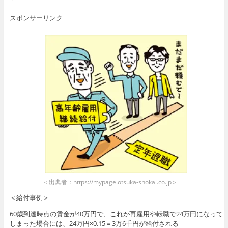
スポンサーリンク
＜出典者：https://mypage.otsuka-shokai.co.jp＞
＜給付事例＞
60歳到達時点の賃金が40万円で、これが再雇用や転職で24万円になって
しまった場合には、24万円×0.15＝3万6千円が給付される