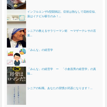
インフルエンザb型闘病記。症状は熱なしで花粉症似、
薬はイナビル吸引のみ！...
シニアの教えるサラリーマン術 〜マザーテレサの言
葉...
「みんな」の経営学
「みんな」の経営学 ー 「小倉昌男の経営学」の真
髄...
シニアの転職。あなたの習慣が武器になります！...