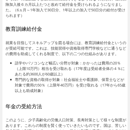
険加入後６カ月以上たつと改めて給付金を受けられるようになりまし
た。（6ヵ月～1年加入で30日分、1年以上の加入で50日分の給付が受け
られます）
教育訓練給付金
就業を目指してスキルアップを図る場合には、教育訓練給付金というの
が受給可能です。これは、技能習得や資格取得専門学校などに通うなど
の費用を助成してくれる制度で、以下の二つの仕組みがあります。
語学やパソコンなど幅広い分野が対象：かかったは費用の20％
（上限10万円）相当を受け取れる（17年度は受給者全体の４％に
あたる約3600人が60歳以上）
専門的な資格の取得が対象：社会福祉士や看護師、保育士などが
対象で費用の50％（上限年40万円）を受け取れる（17年から65歳
以上も助成対象）
年金の受給方法
このように、少子高齢化の労働人口対策、長寿対策として様々な制度が
あります。これらの制度を賢く使っていきたいものです。国は、苦しい