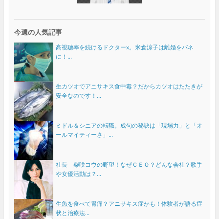
今週の人気記事
高視聴率を続けるドクターx。米倉涼子は離婚をバネ
に！...
生カツオでアニサキス食中毒？だからカツオはたたきが
安全なのです！...
ミドル＆シニアの転職。成句の秘訣は「現場力」と「オ
ールマイティーさ」...
社長 柴咲コウの野望！なぜＣＥＯ？どんな会社？歌手
や女優活動は？...
生魚を食べて胃痛？アニサキス症かも！体験者が語る症
状と治療法...