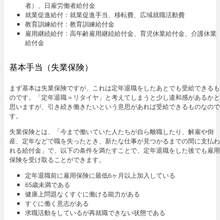
者）、日雇労働者給付金
就業促進給付：就業促進手当、移転費、広域就職活動費
教育訓練給付：教育訓練給付金
雇用継続給付：高年齢雇用継続給付金、育児休業給付金、介護休業
給付金
基本手当（失業保険）
まず基本は失業保険ですが、これは定年退職をしたあとでも受給できるも
のです。「定年退職＝リタイヤ」と考えてしまうと少し違和感があるかと
思いますが、引き続き働きたいという意思があれば受給できるものなので
す。
失業保険とは、「今まで働いていた人たちが自ら離職したり、解雇や倒
産、定年などで職を失ったとき、新たな仕事が見つかるまでの間に支払わ
れる給付金」で、以下の条件を満たすことで、定年退職をした後でも雇用
保険を受け取ることができます。
定年退職前に雇用保険に最低6ヶ月以上加入している
65歳未満である
健康上問題なくすぐに働ける能力がある
すぐに働く意志がある
求職活動をしているが再就職できない状態である