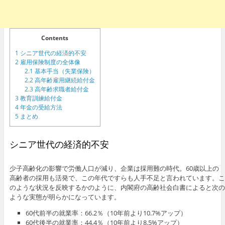
Contents
1
シニア世代の経済的不安
2
雇用保険制度の全体像
2.1
基本手当（失業保険）
2.2
高年齢雇用継続給付金
2.3
高年齢求職者給付金
3
教育訓練給付金
4
年金の受給方法
5
まとめ
シニア世代の経済的不安
少子高齢化の影響で労働人口が減り、企業は採用難の時代。60歳以上の
高齢者の採用も活発で、この年代ですらも人手不足と言われています。こ
のような状況を反映するかのように、内閣府の高齢社会白書によると次の
ような実態が明らかになっています。
60代前半の就業率：66.2％（10年前より10.7%アップ）
60代後半の就業率：44.4％（10年前より8.5%アップ）