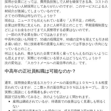
採用が企業にとっては、費用負担無しで人材を確保できる為、コストの
かからない人材採用としてありがたいのですが、このサービスによる人
材紹介が激減してしまっているのです。
さてその理由は何なのでしょうか？
現在は、ニュースでも伝えられている通り「人手不足」の時代。
企業は好景気に支えられ、まさに人材不足とのことで、早期退職制度な
どによりお金をかけてまで人員整理する必要はないのです。
（一部の大手企業を除いてではありますが）
中高年の扱いも同様で、55歳の役職定年、60歳の定年を迎えても引き続
き雇い続け、特に技術者等の貴重な人材については手放さない方向にな
っているとのこと。
何はともあれ、働きなれた企業で末長く雇ってもらえるのはいいように
も思えますが、実際にその場にいる皆さんはどうなんでしょうか？
次の変化は、「スカウトメールへの返信率の向上」です。
中高年の正社員転職は可能なのか？
通常、採用側企業が送るスカウトメールの返信率は１０％〜１５＆程度
言われていますが、ここ数ヶ月の返信率は３０％以上をキープし、且つ
実際に面談にくる求職者も多いのです。
面談で話を聞いてみると、次のような話がよく聞かれます。
雇用は継続されているが、待遇面での改善はなく見通しも明るく
ない
特に外資の資本が入った場合には、或る日突然上司が外人とな