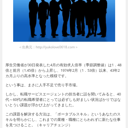
＜出典元：http://yukolove0618.com＞
厚生労働省が30日発表した4月の有効求人倍率（季節調整値）は1．48
倍と前月（1.45倍）から上昇し、1974年2月（1．53倍）以来、43年2
カ月ぶりの高水準となった模様です。
という事は、まさに人手不足で売り手市場。
しかし、転職サービスエージェントの担当者に話を聞いてみると、40
代～60代の転職希望者にとっては必ずしも好ましい状況ばかりではな
いとうい課題が浮かび上がってきました。
この課題を解決する方法は、「ポータブルスキル」というあなたのス
キルを明らかにし、これまでの業種・職種にとらわれずに新たな仕事
を見つけること。（キャリアチェンジ）