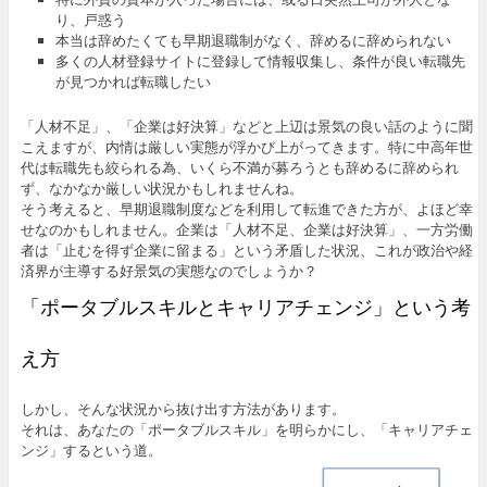
り、戸惑う
本当は辞めたくても早期退職制がなく、辞めるに辞められない
多くの人材登録サイトに登録して情報収集し、条件が良い転職先
が見つかれば転職したい
「人材不足」、「企業は好決算」などと上辺は景気の良い話のように聞
こえますが、内情は厳しい実態が浮かび上がってきます。特に中高年世
代は転職先も絞られる為、いくら不満が募ろうとも辞めるに辞められ
ず、なかなか厳しい状況かもしれませんね。
そう考えると、早期退職制度などを利用して転進できた方が、よほど幸
せなのかもしれません。企業は「人材不足、企業は好決算」、一方労働
者は「止むを得ず企業に留まる」という矛盾した状況、これが政治や経
済界が主導する好景気の実態なのでしょうか？
「ポータブルスキルとキャリアチェンジ」という考
え方
しかし、そんな状況から抜け出す方法があります。
それは、あなたの「ポータブルスキル」を明らかにし、「キャリアチェ
ンジ」するという道。