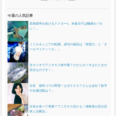
今週の人気記事
高視聴率を続けるドクターx。米倉涼子は離婚をバネ
に！...
ミドル＆シニアの転職。成句の秘訣は「現場力」と「オ
ールマイティーさ」...
生カツオでアニサキス食中毒？だからカツオはたたきが
安全なのです！...
社長 柴咲コウの野望！なぜＣＥＯ？どんな会社？歌手
や女優活動は？...
生魚を食べて胃痛？アニサキス症かも！体験者が語る症
状と治療法...