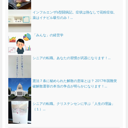
インフルエンザb型闘病記。症状は熱なしで花粉症似、
薬はイナビル吸引のみ！...
「みんな」の経営学
シニアの転職。あなたの習慣が武器になります！...
憲法７条に秘められた解散の意味とは？ 2017年国難突
破解散選挙の本当の争点が明らかになります！...
シニアの転職。クリステンセンに学ぶ「人生の理論」
（１）...